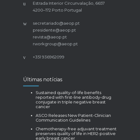
Estrada Interior Circunvalação, 6657
4200–172 Porto Portugal
secretariado@aeop.pt
presidente@aeop.pt
revista@aeop.pt
rworkgroup@aeop.pt
+351 936962099
Últimas notícias
Sustained quality-of-life benefits
reported with first-line antibody-drug
conjugate in triple negative breast
cancer
ASCO Releases New Patient-Clinician
Communication Guidelines
Chemotherapy-free adjuvant treatment
preserves quality of life in HER2-positive
early breast cancer